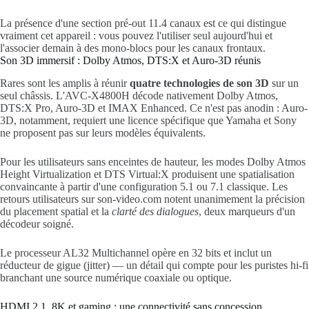
La présence d'une section pré-out 11.4 canaux est ce qui distingue
vraiment cet appareil : vous pouvez l'utiliser seul aujourd'hui et
l'associer demain à des mono-blocs pour les canaux frontaux.
Son 3D immersif : Dolby Atmos, DTS:X et Auro-3D réunis
Rares sont les amplis à réunir
quatre technologies de son 3D
sur un
seul châssis. L'AVC-X4800H décode nativement Dolby Atmos,
DTS:X Pro, Auro-3D et IMAX Enhanced. Ce n'est pas anodin : Auro-
3D, notamment, requiert une licence spécifique que Yamaha et Sony
ne proposent pas sur leurs modèles équivalents.
Pour les utilisateurs sans enceintes de hauteur, les modes Dolby Atmos
Height Virtualization et DTS Virtual:X produisent une spatialisation
convaincante à partir d'une configuration 5.1 ou 7.1 classique. Les
retours utilisateurs sur son-video.com notent unanimement la précision
du placement spatial et la
clarté des dialogues
, deux marqueurs d'un
décodeur soigné.
Le processeur AL32 Multichannel opère en 32 bits et inclut un
réducteur de gigue (jitter) — un détail qui compte pour les puristes hi-fi
branchant une source numérique coaxiale ou optique.
HDMI 2.1, 8K et gaming : une connectivité sans concession