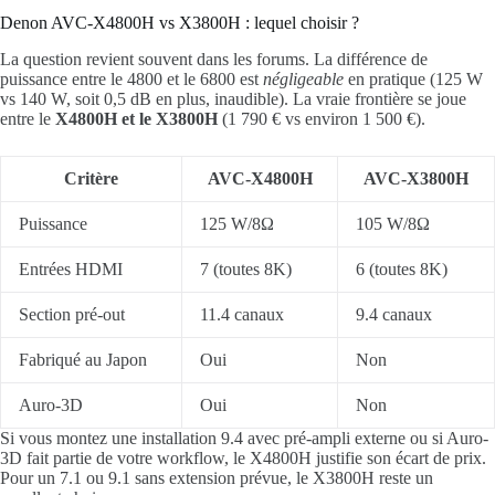
Denon AVC-X4800H vs X3800H : lequel choisir ?
La question revient souvent dans les forums. La différence de
puissance entre le 4800 et le 6800 est
négligeable
en pratique (125 W
vs 140 W, soit 0,5 dB en plus, inaudible). La vraie frontière se joue
entre le
X4800H et le X3800H
(1 790 € vs environ 1 500 €).
Critère
AVC-X4800H
AVC-X3800H
Puissance
125 W/8Ω
105 W/8Ω
Entrées HDMI
7 (toutes 8K)
6 (toutes 8K)
Section pré-out
11.4 canaux
9.4 canaux
Fabriqué au Japon
Oui
Non
Auro-3D
Oui
Non
Si vous montez une installation 9.4 avec pré-ampli externe ou si Auro-
3D fait partie de votre workflow, le X4800H justifie son écart de prix.
Pour un 7.1 ou 9.1 sans extension prévue, le X3800H reste un