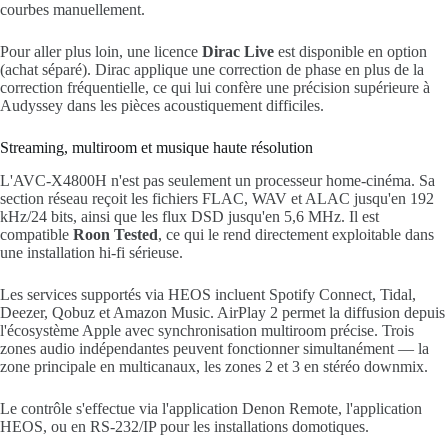
courbes manuellement.
Pour aller plus loin, une licence
Dirac Live
est disponible en option
(achat séparé). Dirac applique une correction de phase en plus de la
correction fréquentielle, ce qui lui confère une précision supérieure à
Audyssey dans les pièces acoustiquement difficiles.
Streaming, multiroom et musique haute résolution
L'AVC-X4800H n'est pas seulement un processeur home-cinéma. Sa
section réseau reçoit les fichiers FLAC, WAV et ALAC jusqu'en 192
kHz/24 bits, ainsi que les flux DSD jusqu'en 5,6 MHz. Il est
compatible
Roon Tested
, ce qui le rend directement exploitable dans
une installation hi-fi sérieuse.
Les services supportés via HEOS incluent Spotify Connect, Tidal,
Deezer, Qobuz et Amazon Music. AirPlay 2 permet la diffusion depuis
l'écosystème Apple avec synchronisation multiroom précise. Trois
zones audio indépendantes peuvent fonctionner simultanément — la
zone principale en multicanaux, les zones 2 et 3 en stéréo downmix.
Le contrôle s'effectue via l'application Denon Remote, l'application
HEOS, ou en RS-232/IP pour les installations domotiques.